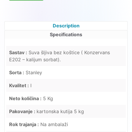
Description
Specifications
Sastav :
Suva šljiva bez koštice ( Konzervans
E202 – kalijum sorbat).
Sorta :
Stanley
Kvalitet :
I
Neto količina :
5 Kg
Pakovanje :
kartonska kutija 5 kg
Rok trajanja :
Na ambalaži