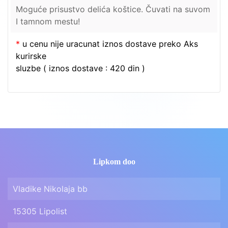
Moguće prisustvo delića koštice. Čuvati na suvom
I tamnom mestu!
*
u cenu nije uracunat iznos dostave preko Aks
kurirske
sluzbe ( iznos dostave : 420 din )
Lipkom doo
Vladike Nikolaja bb
15305 Lipolist